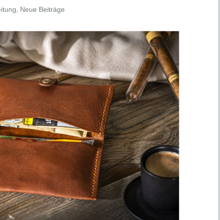
itung
,
Neue Beiträge