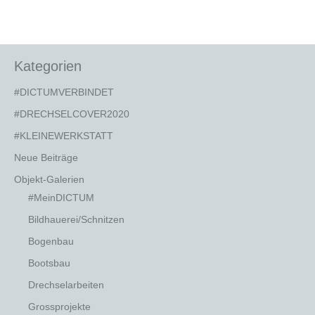
Kategorien
#DICTUMVERBINDET
#DRECHSELCOVER2020
#KLEINEWERKSTATT
Neue Beiträge
Objekt-Galerien
#MeinDICTUM
Bildhauerei/Schnitzen
Bogenbau
Bootsbau
Drechselarbeiten
Grossprojekte