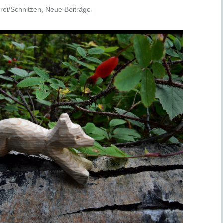
rei/Schnitzen
,
Neue Beiträge