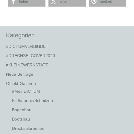
teilen
teilen
merken
Kategorien
#DICTUMVERBINDET
#DRECHSELCOVER2020
#KLEINEWERKSTATT
Neue Beiträge
Objekt-Galerien
#MeinDICTUM
Bildhauerei/Schnitzen
Bogenbau
Bootsbau
Drechselarbeiten