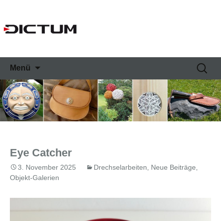
Springe
Suche
Menü
zum
nach:
Inhalt
Eye Catcher
3. November 2025
Drechselarbeiten
,
Neue Beiträge
,
Objekt-Galerien