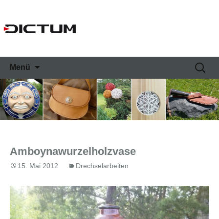
Springe
Suche
Menü
zum
nach:
Inhalt
Amboynawurzelholzvase
15. Mai 2012
Drechselarbeiten