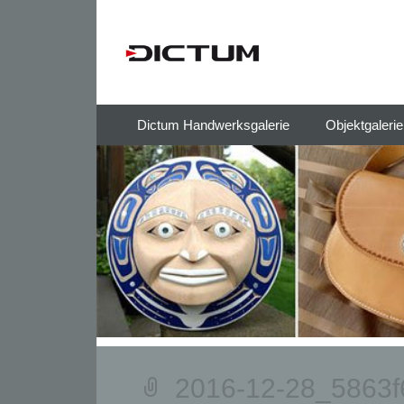
Springe
Dictum Handwerksgalerie
Objektgaleri
zum
Inhalt
2016-12-28_5863