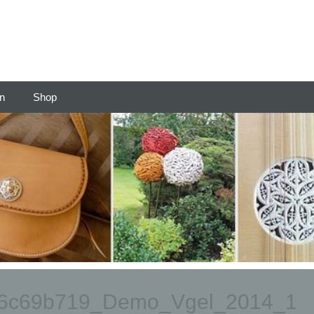
en
Shop
f6c69b719_Demo_Vgel_2014_1