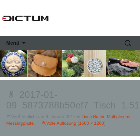
Springe
Suche
Menü
zum
nach:
Inhalt
2017-01-
09_5873788b50ef7_Tisch_1.51
Veröffentlicht am
9. Januar 2017
in
Tisch Buche Multiplex mit
Messingplatte
.
Volle Auflösung (1600 × 1200)