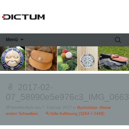
Springe
Suche
Menü
zum
nach:
Inhalt
2017-02-
07_58990e5e976c3_IMG_0663
Veröffentlicht am
7. Februar 2017
in
Buchstütze. Meine
ersten Schwalben
.
Volle Auflösung (3264 × 2448)