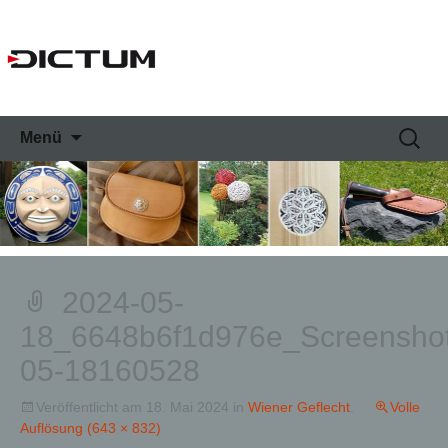
Springe
Suche
Menü
zum
nach:
Inhalt
2024-05-
18_6648b6f1d976e_Screensho
05-18160528
Veröffentlicht am
18. Mai 2024
in
Wiener Geflecht
.
Volle
Auflösung (643 × 832)