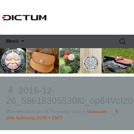
Springe
Suche
Menü
zum
nach:
Inhalt
2016-12-
26_58618305530f0_op64Vcl2
Veröffentlicht am
26. Dezember 2016
in
Violoncello
.
Volle Auflösung (3189 × 1967)