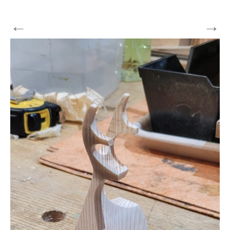
←
→
Vorherige
Weiter