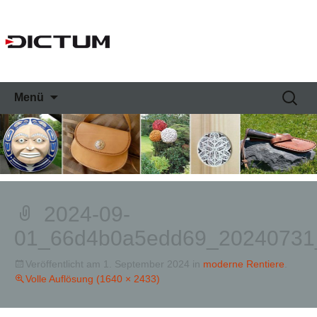
Springe
Suche
Menü
zum
nach:
Inhalt
2024-09-
01_66d4b0a5edd69_20240731
Veröffentlicht am
1. September 2024
in
moderne Rentiere
.
Volle Auflösung (1640 × 2433)